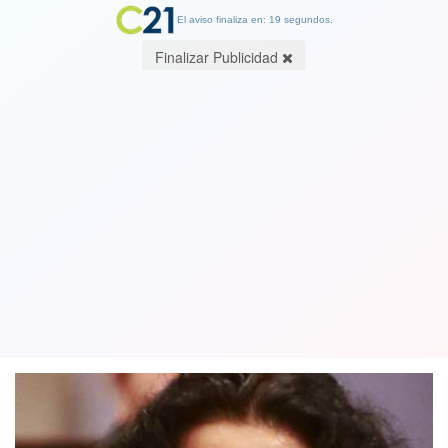
El aviso finaliza en: 19 segundos.
Finalizar Publicidad
Faride Zerán renuncia al CNTV y
reconoce que su relación con el resto
del consejo fue “compleja”
06 March 2023