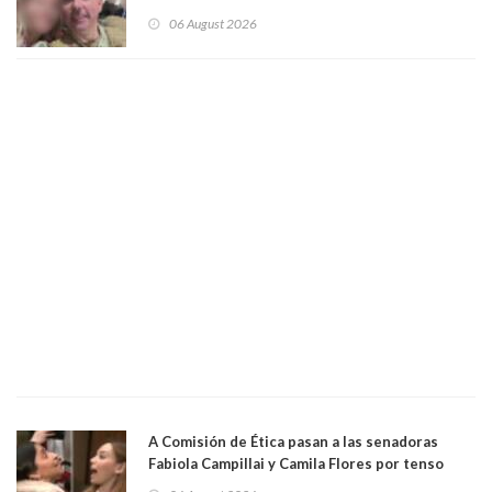
secuestró por una hora a 7 niños que jugaban
06 August 2026
al "ring raja". Se trata de Andrés Arrieta y la
empresa donde era gerente lo suspendió
A Comisión de Ética pasan a las senadoras
Fabiola Campillai y Camila Flores por tenso
enfrentamiento entre ambas parlamentarias