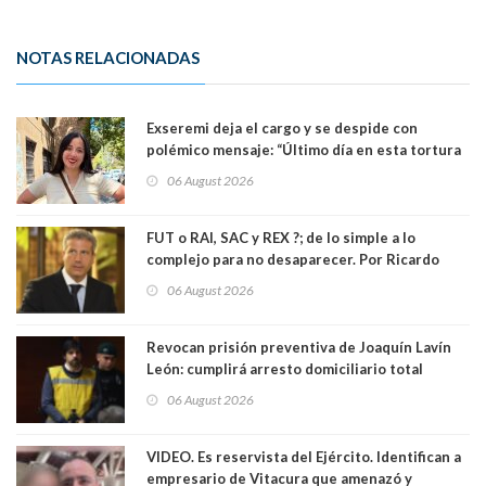
NOTAS RELACIONADAS
Exseremi deja el cargo y se despide con
polémico mensaje: “Último día en esta tortura
llamada ser seremi de Kast”
06 August 2026
FUT o RAI, SAC y REX ?; de lo simple a lo
complejo para no desaparecer. Por Ricardo
Rincón. Abogado
06 August 2026
Revocan prisión preventiva de Joaquín Lavín
León: cumplirá arresto domiciliario total
06 August 2026
VIDEO. Es reservista del Ejército. Identifican a
empresario de Vitacura que amenazó y