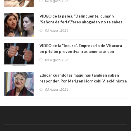
06 August 2026
VIDEO de la pelea. “Delincuente, cuma” y
“Señora de feria”,"eres abogada y no te sabes
las leyes": el feo y duro fuego cruzado entre
05 August 2026
senadoras Camila Flores y Fabiola Campillai en
el Senado
VIDEO de la "locura". Empresario de Vitacura
en prisión preventiva tras amenazar con
pistola a siete niños que jugaban al "ring raja".
05 August 2026
Los persiguió en potente camioneta
Educar cuando las máquinas también saben
responder. Por Marigen Hornkohl V. exMinistra
05 August 2026