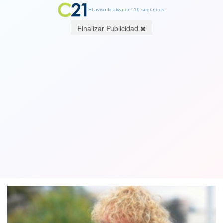
El aviso finaliza en: 19 segundos.
Finalizar Publicidad
Farkas se defiende tras críticas por
recompensa ofrecida: "¿Qué hicieron
los que critican?"
09 February 2018