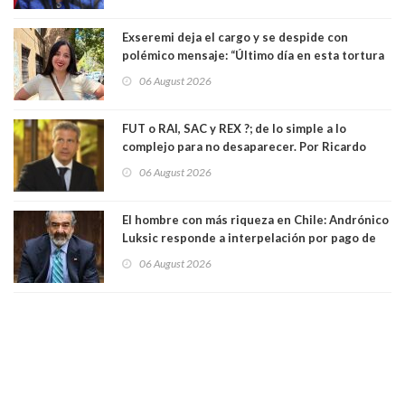
Exseremi deja el cargo y se despide con
polémico mensaje: “Último día en esta tortura
llamada ser seremi de Kast”
06 August 2026
FUT o RAI, SAC y REX ?; de lo simple a lo
complejo para no desaparecer. Por Ricardo
Rincón. Abogado
06 August 2026
El hombre con más riqueza en Chile: Andrónico
Luksic responde a interpelación por pago de
contribuciones: “Voy a seguir pagando hasta el
06 August 2026
día que me muera”