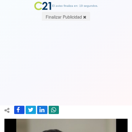
El aviso finaliza en: 19 segundos.
Finalizar Publicidad
Fiscal especial Héctor Barros y
homicidio de exmilitar Ronald Ojeda:
“Detrás de este crimen está el
gobierno venezolano”
20 January 2025