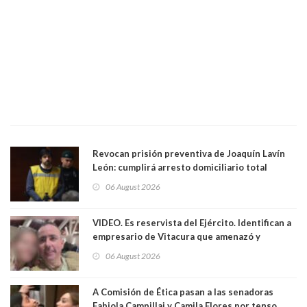
Revocan prisión preventiva de Joaquín Lavín
León: cumplirá arresto domiciliario total
06 August 2026
VIDEO. Es reservista del Ejército. Identifican a
empresario de Vitacura que amenazó y
secuestró por una hora a 7 niños que jugaban
06 August 2026
al "ring raja". Se trata de Andrés Arrieta y la
empresa donde era gerente lo suspendió
A Comisión de Ética pasan a las senadoras
Fabiola Campillai y Camila Flores por tenso