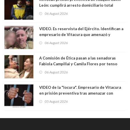
León: cumplirá arresto domiciliario total
06 August 2026
VIDEO. Es reservista del Ejército. Identifican a
empresario de Vitacura que amenazó y
secuestró por una hora a 7 niños que jugaban
06 August 2026
al "ring raja". Se trata de Andrés Arrieta y la
empresa donde era gerente lo suspendió
A Comisión de Ética pasan a las senadoras
Fabiola Campillai y Camila Flores por tenso
enfrentamiento entre ambas parlamentarias
06 August 2026
VIDEO de la "locura". Empresario de Vitacura
en prisión preventiva tras amenazar con
pistola a siete niños que jugaban al "ring raja".
05 August 2026
Los persiguió en potente camioneta