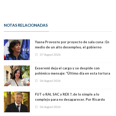
NOTAS RELACIONADAS
Yasna Provoste por proyecto de sala cuna : En
medio de un alto desempleo, el gobierno
insiste en debilitar el Seguro de Cesantía
07 August 2026
Exseremi deja el cargo y se despide con
polémico mensaje: “Último día en esta tortura
llamada ser seremi de Kast”
06 August 2026
FUT o RAI, SAC y REX ?; de lo simple a lo
complejo para no desaparecer. Por Ricardo
Rincón. Abogado
06 August 2026