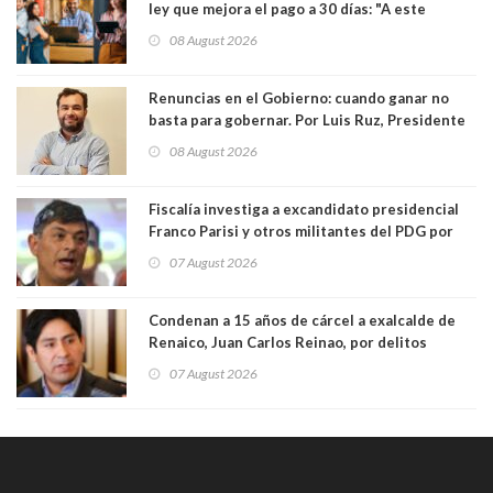
ley que mejora el pago a 30 días: "A este
gobierno no le interesan las pequeñas y
08 August 2026
medianas empresas"
Renuncias en el Gobierno: cuando ganar no
basta para gobernar. Por Luis Ruz, Presidente
Centro Democracia y Comunidad (CDC)
08 August 2026
Fiscalía investiga a excandidato presidencial
Franco Parisi y otros militantes del PDG por
presunto lavado de activos y fraude
07 August 2026
Condenan a 15 años de cárcel a exalcalde de
Renaico, Juan Carlos Reinao, por delitos
sexuales y aborto
07 August 2026