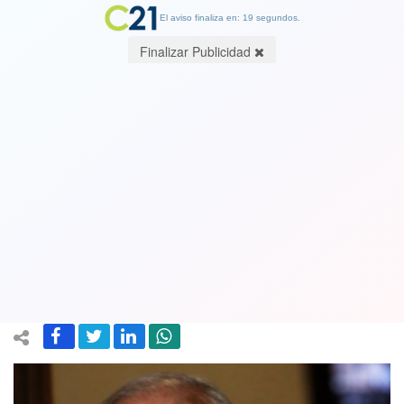
El aviso finaliza en: 19 segundos.
Finalizar Publicidad
Fiscal Nacional confirmó que
funcionarios de Carabineros
presentaron pruebas falsas en
"Operación Huracán"
25 January 2018