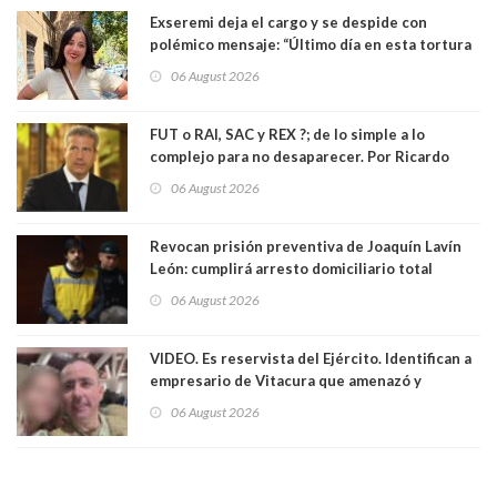
Exseremi deja el cargo y se despide con
polémico mensaje: “Último día en esta tortura
llamada ser seremi de Kast”
06 August 2026
FUT o RAI, SAC y REX ?; de lo simple a lo
complejo para no desaparecer. Por Ricardo
Rincón. Abogado
06 August 2026
Revocan prisión preventiva de Joaquín Lavín
León: cumplirá arresto domiciliario total
06 August 2026
VIDEO. Es reservista del Ejército. Identifican a
empresario de Vitacura que amenazó y
secuestró por una hora a 7 niños que jugaban
06 August 2026
al "ring raja". Se trata de Andrés Arrieta y la
empresa donde era gerente lo suspendió