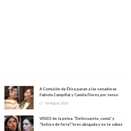
A Comisión de Ética pasan a las senadoras
Fabiola Campillai y Camila Flores por tenso
enfrentamiento entre ambas parlamentarias
06 August 2026
VIDEO de la pelea. “Delincuente, cuma” y
“Señora de feria”,"eres abogada y no te sabes
las leyes": el feo y duro fuego cruzado entre