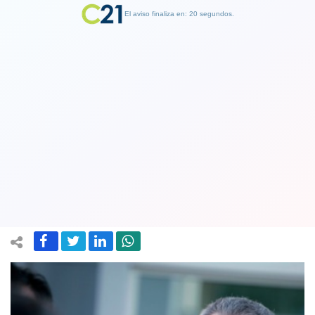
El aviso finaliza en: 19 segundos.
Finalizar Publicidad
Fiscalía no suelta al ex alcalde Pedro
Sabat: ahora lo formalizan por el delito
de negociación incompatible
15 June 2019