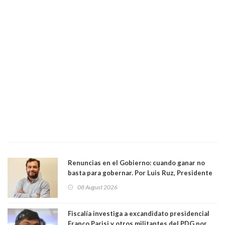
Renuncias en el Gobierno: cuando ganar no
basta para gobernar. Por Luis Ruz, Presidente
Centro Democracia y Comunidad (CDC)
08 August 2026
Fiscalía investiga a excandidato presidencial
Franco Parisi y otros militantes del PDG por