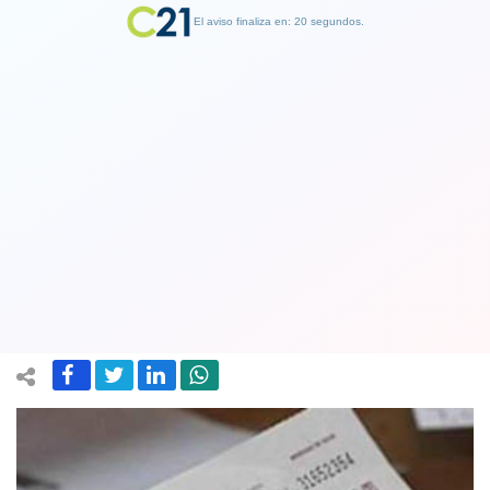
El aviso finaliza en: 19 segundos.
Finalizar Publicidad
Fonasa y Minsal se querellaron contra
28 médicos por mal uso de licencias
médicas
06 February 2019