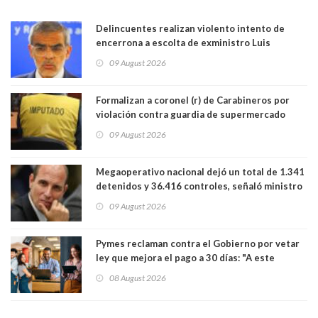
Delincuentes realizan violento intento de
encerrona a escolta de exministro Luis
Cordero en Vitacura. Persecución terminó en
09 August 2026
Lo Espejo
Formalizan a coronel (r) de Carabineros por
violación contra guardia de supermercado
09 August 2026
Megaoperativo nacional dejó un total de 1.341
detenidos y 36.416 controles, señaló ministro
de Seguridad
09 August 2026
Pymes reclaman contra el Gobierno por vetar
ley que mejora el pago a 30 días: "A este
gobierno no le interesan las pequeñas y
08 August 2026
medianas empresas"