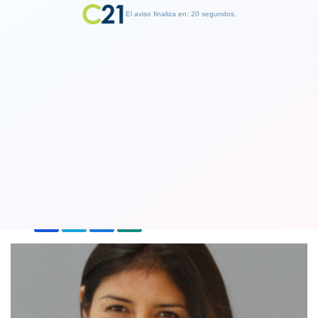
El aviso finaliza en: 19 segundos.
Finalizar Publicidad
Formalizan a alcaldesa de Antofagasta
Karen Rojo por fraude al fisco
15 June 2018