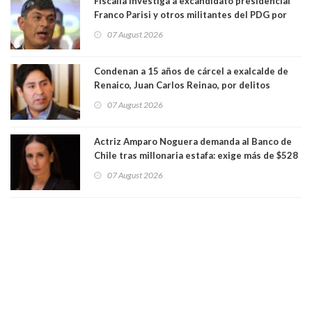
Fiscalía investiga a excandidato presidencial
Franco Parisi y otros militantes del PDG por
presunto lavado de activos y fraude
07 August 2026
Condenan a 15 años de cárcel a exalcalde de
Renaico, Juan Carlos Reinao, por delitos
sexuales y aborto
07 August 2026
Actriz Amparo Noguera demanda al Banco de
Chile tras millonaria estafa: exige más de $528
millones
07 August 2026