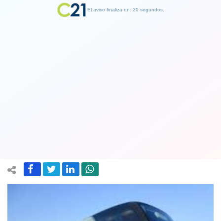
El aviso finaliza en: 19 segundos.
Finalizar Publicidad
Formalizan a chofer chileno por
accidente que costó la vida a tres
personas en Argentina
24 December 2018