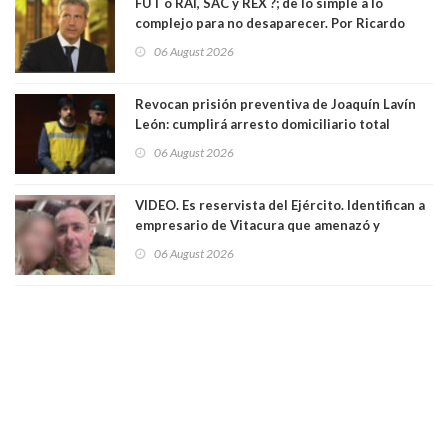
FUT o RAI, SAC y REX ?; de lo simple a lo
complejo para no desaparecer. Por Ricardo
Rincón. Abogado
06 August 2026
Revocan prisión preventiva de Joaquín Lavín
León: cumplirá arresto domiciliario total
06 August 2026
VIDEO. Es reservista del Ejército. Identifican a
empresario de Vitacura que amenazó y
secuestró por una hora a 7 niños que jugaban
06 August 2026
al "ring raja". Se trata de Andrés Arrieta y la
empresa donde era gerente lo suspendió