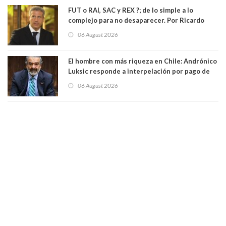
FUT o RAI, SAC y REX ?; de lo simple a lo
complejo para no desaparecer. Por Ricardo
Rincón. Abogado
06 August 2026
El hombre con más riqueza en Chile: Andrónico
Luksic responde a interpelación por pago de
contribuciones: “Voy a seguir pagando hasta el
06 August 2026
día que me muera”