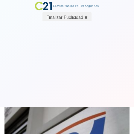
El aviso finaliza en: 18 segundos.
Finalizar Publicidad
Formalizan a sobrino de ex Presidente
Frei Ruiz-Tagle por delito de estafa
01 July 2022