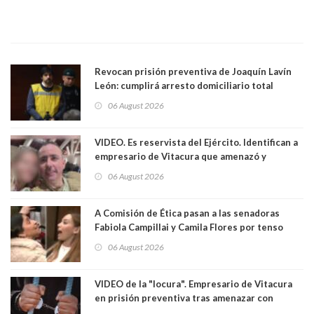
Revocan prisión preventiva de Joaquín Lavín
León: cumplirá arresto domiciliario total
06 August 2026
VIDEO. Es reservista del Ejército. Identifican a
empresario de Vitacura que amenazó y
secuestró por una hora a 7 niños que jugaban
06 August 2026
al "ring raja". Se trata de Andrés Arrieta y la
empresa donde era gerente lo suspendió
A Comisión de Ética pasan a las senadoras
Fabiola Campillai y Camila Flores por tenso
enfrentamiento entre ambas parlamentarias
06 August 2026
VIDEO de la "locura". Empresario de Vitacura
en prisión preventiva tras amenazar con
pistola a siete niños que jugaban al "ring raja".