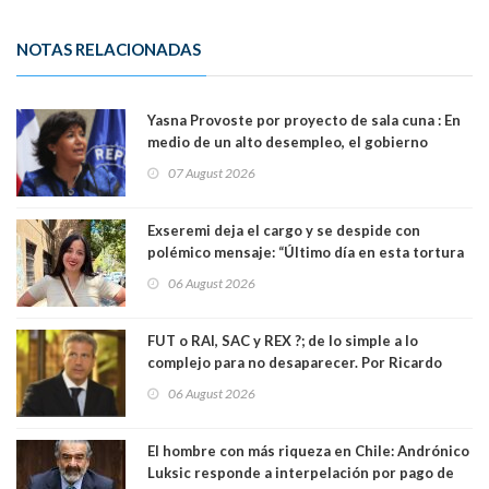
NOTAS RELACIONADAS
Yasna Provoste por proyecto de sala cuna : En
medio de un alto desempleo, el gobierno
insiste en debilitar el Seguro de Cesantía
07 August 2026
Exseremi deja el cargo y se despide con
polémico mensaje: “Último día en esta tortura
llamada ser seremi de Kast”
06 August 2026
FUT o RAI, SAC y REX ?; de lo simple a lo
complejo para no desaparecer. Por Ricardo
Rincón. Abogado
06 August 2026
El hombre con más riqueza en Chile: Andrónico
Luksic responde a interpelación por pago de