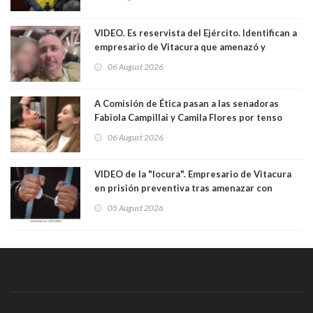
VIDEO. Es reservista del Ejército. Identifican a
empresario de Vitacura que amenazó y
secuestró por una hora a 7 niños que jugaban
06 August 2026
al "ring raja". Se trata de Andrés Arrieta y la
empresa donde era gerente lo suspendió
A Comisión de Ética pasan a las senadoras
Fabiola Campillai y Camila Flores por tenso
enfrentamiento entre ambas parlamentarias
06 August 2026
VIDEO de la "locura". Empresario de Vitacura
en prisión preventiva tras amenazar con
pistola a siete niños que jugaban al "ring raja".
05 August 2026
Los persiguió en potente camioneta