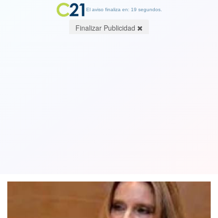
El aviso finaliza en: 19 segundos.
Finalizar Publicidad
Fraude en el Ejército: Condenan a
cuatro acusados por delitos de fraude
al fisco y falsedad militar
03 August 2020