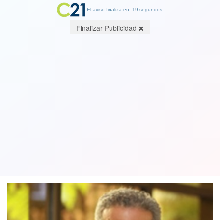
El aviso finaliza en: 19 segundos.
Finalizar Publicidad
Frente Amplio: feminismo en crisis y
un gobierno en retroceso. Por Ricardo
Rincón, Abogado exdiputado
11 August 2025