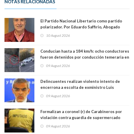
NOTAS RELACIONADAS
El Partido Nacional Libertario como partido
polarizador. Por Eduardo Saffirio, Abogado
10 August 2026
Conducían hasta a 184 km/h: ocho conductores
fueron detenidos por conducción temeraria en
la comuna de Vitacura
09 August 2026
Delincuentes realizan violento intento de
encerrona a escolta de exministro Luis
Cordero en Vitacura. Persecución terminó en
09 August 2026
Lo Espejo
Formalizan a coronel (r) de Carabineros por
violación contra guardia de supermercado
09 August 2026