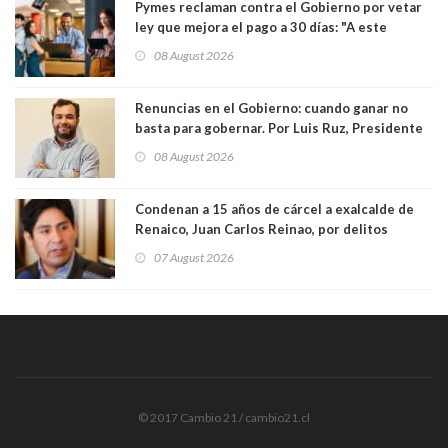
Pymes reclaman contra el Gobierno por vetar
ley que mejora el pago a 30 días: "A este
gobierno no le interesan las pequeñas y
08 August 2026
medianas empresas"
Renuncias en el Gobierno: cuando ganar no
basta para gobernar. Por Luis Ruz, Presidente
Centro Democracia y Comunidad (CDC)
08 August 2026
Condenan a 15 años de cárcel a exalcalde de
Renaico, Juan Carlos Reinao, por delitos
sexuales y aborto
07 August 2026
© 2017 Cambio 21 / cambio21.cl