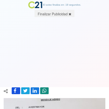
El aviso finaliza en: 19 segundos.
Finalizar Publicidad
Fuerza Aérea (FACH) confirmó que
acuartela todas sus unidades “ante
posibles requerimientos de apoyo al
orden público”
15 July 2020