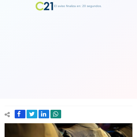
El aviso finaliza en: 19 segundos.
Finalizar Publicidad
Funcionario municipal de comuna de
La Florida fue detenido acusado de
dejar artefacto explosivo en plena
calle: Las cámaras lo delataron
29 July 2023