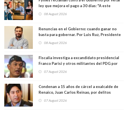
ley que mejora el pago a 30 días: "A este
gobierno no le interesan las pequeñas y
08 August 2026
medianas empresas"
Renuncias en el Gobierno: cuando ganar no
basta para gobernar. Por Luis Ruz, Presidente
Centro Democracia y Comunidad (CDC)
08 August 2026
Fiscalía investiga a excandidato presidencial
Franco Parisi y otros militantes del PDG por
presunto lavado de activos y fraude
07 August 2026
Condenan a 15 años de cárcel a exalcalde de
Renaico, Juan Carlos Reinao, por delitos
sexuales y aborto
07 August 2026