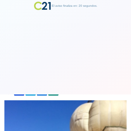
El aviso finaliza en: 19 segundos.
Finalizar Publicidad
Globo aerostático apoya la búsqueda
de Emmelyn en Licantén
08 February 2018