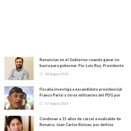
Renuncias en el Gobierno: cuando ganar no
basta para gobernar. Por Luis Ruz, Presidente
Centro Democracia y Comunidad (CDC)
08 August 2026
Fiscalía investiga a excandidato presidencial
Franco Parisi y otros militantes del PDG por
presunto lavado de activos y fraude
07 August 2026
Condenan a 15 años de cárcel a exalcalde de
Renaico, Juan Carlos Reinao, por delitos
sexuales y aborto