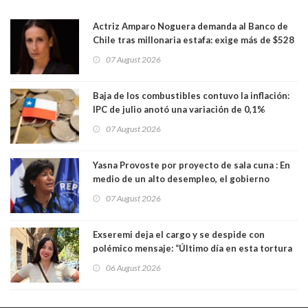
Actriz Amparo Noguera demanda al Banco de
Chile tras millonaria estafa: exige más de $528
millones
07 August 2026
Baja de los combustibles contuvo la inflación:
IPC de julio anotó una variación de 0,1%
07 August 2026
Yasna Provoste por proyecto de sala cuna : En
medio de un alto desempleo, el gobierno
insiste en debilitar el Seguro de Cesantía
07 August 2026
Exseremi deja el cargo y se despide con
polémico mensaje: “Último día en esta tortura
llamada ser seremi de Kast”
06 August 2026