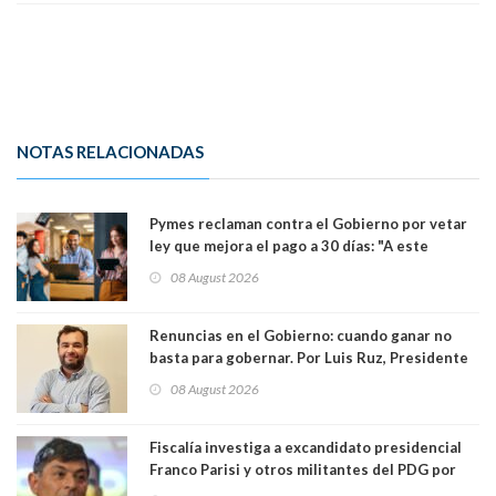
NOTAS RELACIONADAS
Pymes reclaman contra el Gobierno por vetar
ley que mejora el pago a 30 días: "A este
gobierno no le interesan las pequeñas y
08 August 2026
medianas empresas"
Renuncias en el Gobierno: cuando ganar no
basta para gobernar. Por Luis Ruz, Presidente
Centro Democracia y Comunidad (CDC)
08 August 2026
Fiscalía investiga a excandidato presidencial
Franco Parisi y otros militantes del PDG por
presunto lavado de activos y fraude