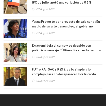
IPC de julio anotó una variación de 0,1%
07 August 2026
Yasna Provoste por proyecto de sala cuna : En
medio de un alto desempleo, el gobierno
insiste en debilitar el Seguro de Cesantía
07 August 2026
Exseremi deja el cargo y se despide con
polémico mensaje: “Último día en esta tortura
llamada ser seremi de Kast”
06 August 2026
FUT o RAI, SAC y REX ?; de lo simple a lo
complejo para no desaparecer. Por Ricardo
Rincón. Abogado
06 August 2026