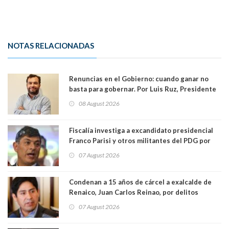
NOTAS RELACIONADAS
Renuncias en el Gobierno: cuando ganar no
basta para gobernar. Por Luis Ruz, Presidente
Centro Democracia y Comunidad (CDC)
08 August 2026
Fiscalía investiga a excandidato presidencial
Franco Parisi y otros militantes del PDG por
presunto lavado de activos y fraude
07 August 2026
Condenan a 15 años de cárcel a exalcalde de
Renaico, Juan Carlos Reinao, por delitos
sexuales y aborto
07 August 2026