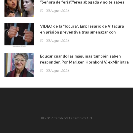
“Señora de feria”,"eres abogada y no te sabes
las leyes": el feo y duro fuego cruzado entre
05 August 2026
senadoras Camila Flores y Fabiola Campillai en
el Senado
VIDEO de la "locura". Empresario de Vitacura
en prisión preventiva tras amenazar con
pistola a siete niños que jugaban al "ring raja".
05 August 2026
Los persiguió en potente camioneta
Educar cuando las máquinas también saben
responder. Por Marigen Hornkohl V. exMinistra
05 August 2026
© 2017 Cambio 21 / cambio21.cl