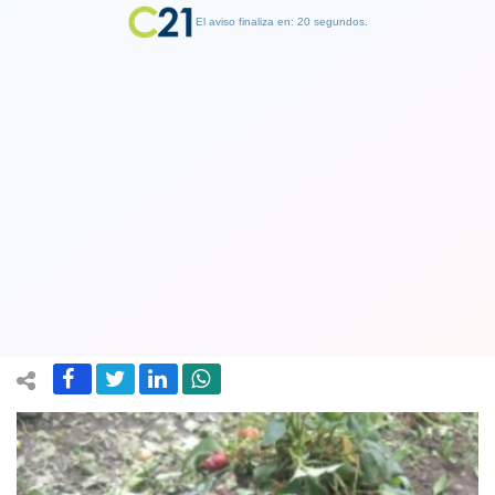
El aviso finaliza en: 19 segundos.
Finalizar Publicidad
Gremio de agricultores afirma que
algunos productores perdieron todas
sus siembras tras granizadas
14 November 2018