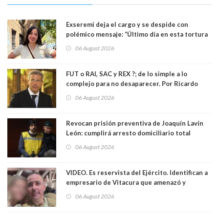
Exseremi deja el cargo y se despide con
polémico mensaje: “Último día en esta tortura
llamada ser seremi de Kast”
06 August 2026
FUT o RAI, SAC y REX ?; de lo simple a lo
complejo para no desaparecer. Por Ricardo
Rincón. Abogado
06 August 2026
Revocan prisión preventiva de Joaquín Lavín
León: cumplirá arresto domiciliario total
06 August 2026
VIDEO. Es reservista del Ejército. Identifican a
empresario de Vitacura que amenazó y
secuestró por una hora a 7 niños que jugaban
06 August 2026
al "ring raja". Se trata de Andrés Arrieta y la
empresa donde era gerente lo suspendió