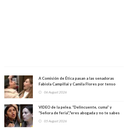
A Comisión de Ética pasan a las senadoras
Fabiola Campillai y Camila Flores por tenso
enfrentamiento entre ambas parlamentarias
06 August 2026
VIDEO de la pelea. “Delincuente, cuma” y
“Señora de feria”,"eres abogada y no te sabes
las leyes": el feo y duro fuego cruzado entre
05 August 2026
senadoras Camila Flores y Fabiola Campillai en