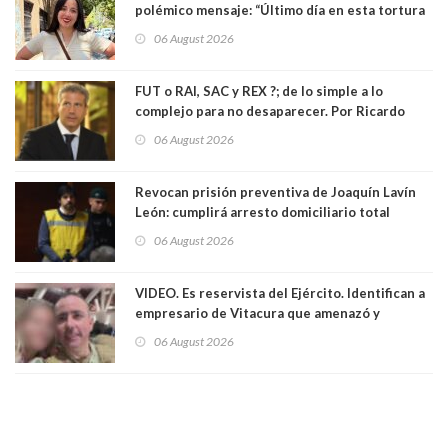
polémico mensaje: “Último día en esta tortura
llamada ser seremi de Kast”
06 August 2026
FUT o RAI, SAC y REX ?; de lo simple a lo
complejo para no desaparecer. Por Ricardo
Rincón. Abogado
06 August 2026
Revocan prisión preventiva de Joaquín Lavín
León: cumplirá arresto domiciliario total
06 August 2026
VIDEO. Es reservista del Ejército. Identifican a
empresario de Vitacura que amenazó y
secuestró por una hora a 7 niños que jugaban
06 August 2026
al "ring raja". Se trata de Andrés Arrieta y la
empresa donde era gerente lo suspendió