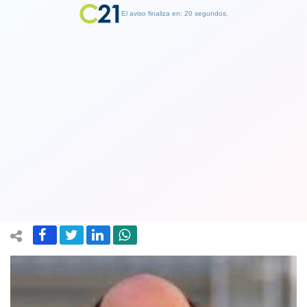
El aviso finaliza en: 19 segundos.
Finalizar Publicidad
Hija de constituyente Fernando Atria
renuncia como asesora de la
Convención tras polémica
05 October 2021