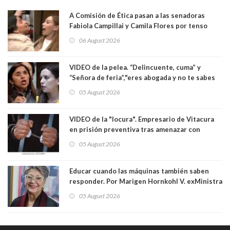
A Comisión de Ética pasan a las senadoras
Fabiola Campillai y Camila Flores por tenso
enfrentamiento entre ambas parlamentarias
06 August 2026
VIDEO de la pelea. “Delincuente, cuma” y
“Señora de feria”,"eres abogada y no te sabes
las leyes": el feo y duro fuego cruzado entre
05 August 2026
senadoras Camila Flores y Fabiola Campillai en
el Senado
VIDEO de la "locura". Empresario de Vitacura
en prisión preventiva tras amenazar con
pistola a siete niños que jugaban al "ring raja".
05 August 2026
Los persiguió en potente camioneta
Educar cuando las máquinas también saben
responder. Por Marigen Hornkohl V. exMinistra
05 August 2026