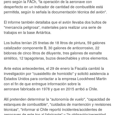
pero según la FACh, "la operación de la aeronave con
desperfecto en un indicador de cantidad de combustible está
permitida, según lo señala la documentación técnica del avión".
El informe también detallaba que el avión llevaba dos bultos de
"mercancía peligrosa", materiales para realizar una serie de
trabajos en la base Antártica.
Los bultos tenían 25 tinetas de 18 litros de pintura, 59 galones
catalizador componente B, 30 galones de anticorrosivo, 22
bidones de cinco litros de diluyente, tres galones de esmalte
sintético, 12 tapagoteras, buzos desechables y otros elementos.
Ante estos antecedentes, el 29 de enero la Fiscalía cambió la
investigación por "cuasidelito de homicidio" y solicitó asistencia a
Estados Unidos para contactar a la empresa Loockheed Martin
con el fin de que entregue información sobre la
aeronave fabricada en 1978 y que en 2015 arribó a Chile.
Allí pretenden determinar la "autonomía de vuelo", "capacidad de
estanques de combustible", "cuidados de mantención y revisiones
técnicas", "informar si Chile reportó incidentes/accidentes de
aeronaves de este tpo al fabricante" y "la obligación/necesidad