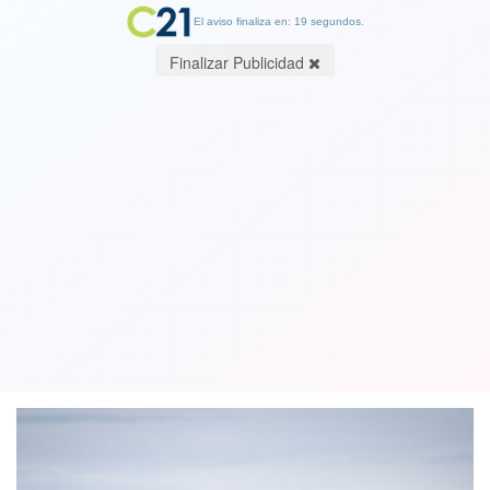
El aviso finaliza en: 19 segundos.
Finalizar Publicidad
Hércules C-130: Fiscalía da giro e
investiga la tragedia como "cuasidelito
de homicidio"
01 March 2020