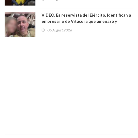
VIDEO. Es reservista del Ejército. Identifican a
empresario de Vitacura que amenazó y
secuestró por una hora a 7 niños que jugaban
06 August 2026
al "ring raja". Se trata de Andrés Arrieta y la
empresa donde era gerente lo suspendió