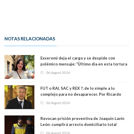
NOTAS RELACIONADAS
Exseremi deja el cargo y se despide con
polémico mensaje: “Último día en esta tortura
llamada ser seremi de Kast”
06 August 2026
FUT o RAI, SAC y REX ?; de lo simple a lo
complejo para no desaparecer. Por Ricardo
Rincón. Abogado
06 August 2026
Revocan prisión preventiva de Joaquín Lavín
León: cumplirá arresto domiciliario total
06 August 2026