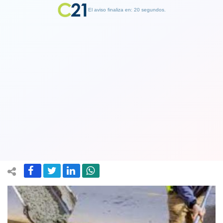
El aviso finaliza en: 19 segundos.
Finalizar Publicidad
Imacec: actividad económica logró
crecer 0,3% en noviembre de 2020
tras 8 meses de caídas
04 January 2021