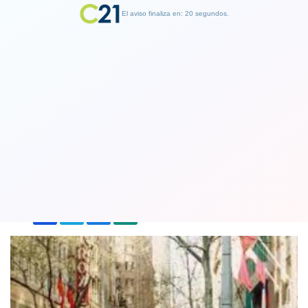
El aviso finaliza en: 19 segundos.
Finalizar Publicidad
Imacec: Economía chilena de febrero
creció 2,7%
01 April 2020