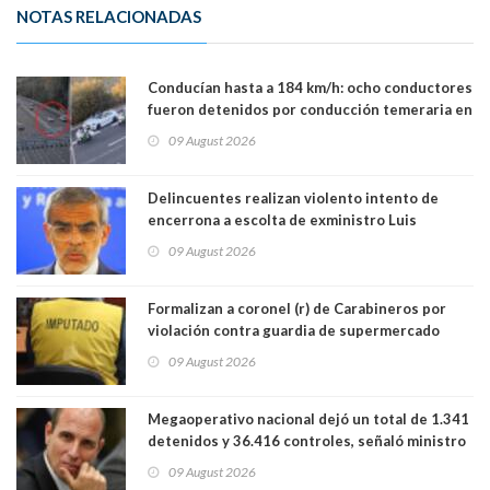
NOTAS RELACIONADAS
Conducían hasta a 184 km/h: ocho conductores
fueron detenidos por conducción temeraria en
la comuna de Vitacura
09 August 2026
Delincuentes realizan violento intento de
encerrona a escolta de exministro Luis
Cordero en Vitacura. Persecución terminó en
09 August 2026
Lo Espejo
Formalizan a coronel (r) de Carabineros por
violación contra guardia de supermercado
09 August 2026
Megaoperativo nacional dejó un total de 1.341
detenidos y 36.416 controles, señaló ministro
de Seguridad
09 August 2026