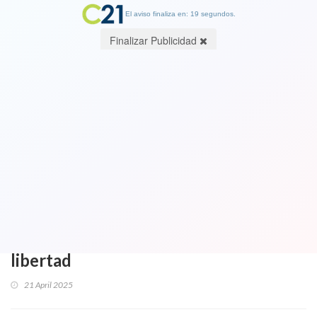
El aviso finaliza en: 19 segundos.
Finalizar Publicidad
Imágenes muy sensibles al interior de
crónica. Médico acusado tras brutal
caso de maltrato animal presta
servicios a la PDI: Perro que fue
arrastrado por kilómetros murió y el
doctor fue detenido y dejado en
libertad
21 April 2025