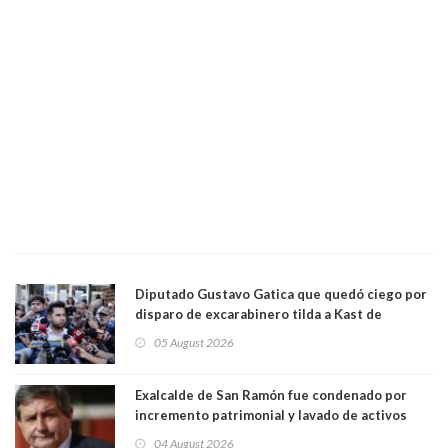
Diputado Gustavo Gatica que quedó ciego por
disparo de excarabinero tilda a Kast de
"activista de ultraderecha" tras celebrar
05 August 2026
absolución del exuniformado. Presidente DC
también criticó al mandatario
Exalcalde de San Ramón fue condenado por
incremento patrimonial y lavado de activos
04 August 2026