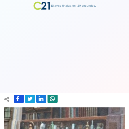
El aviso finaliza en: 19 segundos.
Finalizar Publicidad
Indignación provocó eliminación de
conocido mural en Barrio Lastarria de
Santiago
18 June 2019