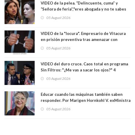
VIDEO de la pelea. “Delincuente, cuma” y
“Señora de feria”,"eres abogada y no te sabes
las leyes": el feo y duro fuego cruzado entre
05 August 2026
senadoras Camila Flores y Fabiola Campillai en
el Senado
VIDEO de la "locura". Empresario de Vitacura
en prisión preventiva tras amenazar con
pistola a siete niños que jugaban al "ring raja".
05 August 2026
Los persiguió en potente camioneta
VIDEO del duro cruce. Caos total en programa
Sin Filtros: "¿Me vas a sacar los ojos?" 4
panelistas abandonan set por estar invitado
05 August 2026
excarabinero que dejó ciego a Gustavo Gatica:
Lo trataron de "carnicero Crespo"
Educar cuando las máquinas también saben
responder. Por Marigen Hornkohl V. exMinistra
05 August 2026