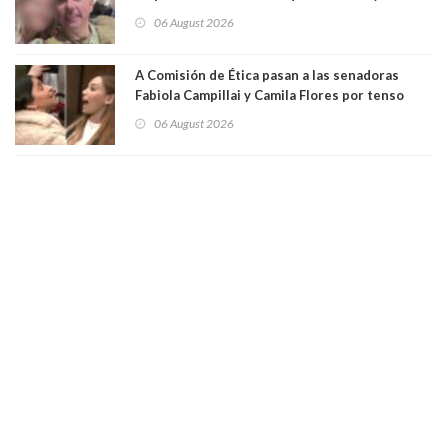
secuestró por una hora a 7 niños que jugaban
06 August 2026
al "ring raja". Se trata de Andrés Arrieta y la
empresa donde era gerente lo suspendió
A Comisión de Ética pasan a las senadoras
Fabiola Campillai y Camila Flores por tenso
enfrentamiento entre ambas parlamentarias
06 August 2026