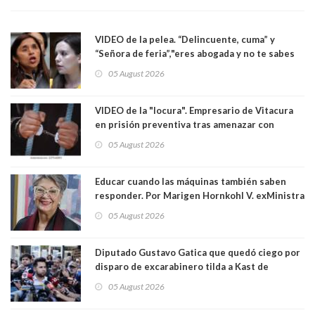
VIDEO de la pelea. “Delincuente, cuma” y
“Señora de feria”,"eres abogada y no te sabes
las leyes": el feo y duro fuego cruzado entre
05 August 2026
senadoras Camila Flores y Fabiola Campillai en
el Senado
VIDEO de la "locura". Empresario de Vitacura
en prisión preventiva tras amenazar con
pistola a siete niños que jugaban al "ring raja".
05 August 2026
Los persiguió en potente camioneta
Educar cuando las máquinas también saben
responder. Por Marigen Hornkohl V. exMinistra
05 August 2026
Diputado Gustavo Gatica que quedó ciego por
disparo de excarabinero tilda a Kast de
"activista de ultraderecha" tras celebrar
05 August 2026
absolución del exuniformado. Presidente DC
también criticó al mandatario