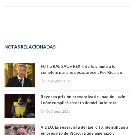
NOTAS RELACIONADAS
FUT o RAI, SAC y REX ?; de lo simple a lo
complejo para no desaparecer. Por Ricardo
Rincón. Abogado
06 August 2026
Revocan prisión preventiva de Joaquín Lavín
León: cumplirá arresto domiciliario total
06 August 2026
VIDEO. Es reservista del Ejército. Identifican a
empresario de Vitacura que amenazó y