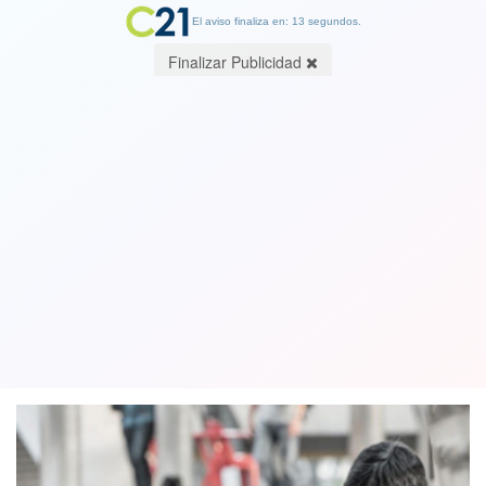
El aviso finaliza en: 13 segundos.
Finalizar Publicidad
INE: Desempleo anual fue de 8,5% en
2024. Cifra representó una caída de
0,2 punto en comparación con 2023
20 March 2025