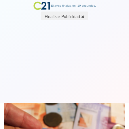
El aviso finaliza en: 19 segundos.
Finalizar Publicidad
Inflación sigue al alza en Chile: IPC de
octubre creció un 1,3%
08 November 2021