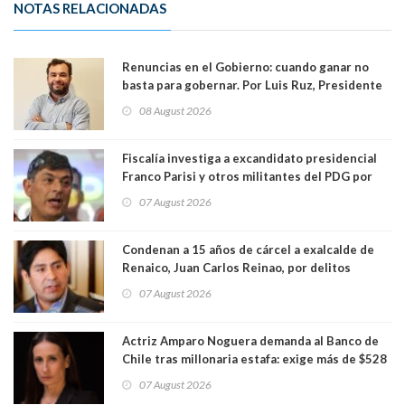
NOTAS RELACIONADAS
Renuncias en el Gobierno: cuando ganar no
basta para gobernar. Por Luis Ruz, Presidente
Centro Democracia y Comunidad (CDC)
08 August 2026
Fiscalía investiga a excandidato presidencial
Franco Parisi y otros militantes del PDG por
presunto lavado de activos y fraude
07 August 2026
Condenan a 15 años de cárcel a exalcalde de
Renaico, Juan Carlos Reinao, por delitos
sexuales y aborto
07 August 2026
Actriz Amparo Noguera demanda al Banco de
Chile tras millonaria estafa: exige más de $528
millones
07 August 2026