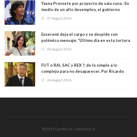
Yasna Provoste por proyecto de sala cuna : En
medio de un alto desempleo, el gobierno
insiste en debilitar el Seguro de Cesantía
07 August 2026
Exseremi deja el cargo y se despide con
polémico mensaje: “Último día en esta tortura
llamada ser seremi de Kast”
06 August 2026
FUT o RAI, SAC y REX ?; de lo simple a lo
complejo para no desaparecer. Por Ricardo
Rincón. Abogado
06 August 2026
© 2017 Cambio 21 / cambio21.cl