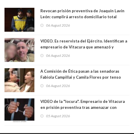
Revocan prisión preventiva de Joaquín Lavín
León: cumplirá arresto domiciliario total
06 August 2026
VIDEO. Es reservista del Ejército. Identifican a
empresario de Vitacura que amenazó y
secuestró por una hora a 7 niños que jugaban
06 August 2026
al "ring raja". Se trata de Andrés Arrieta y la
empresa donde era gerente lo suspendió
A Comisión de Ética pasan a las senadoras
Fabiola Campillai y Camila Flores por tenso
enfrentamiento entre ambas parlamentarias
06 August 2026
VIDEO de la "locura". Empresario de Vitacura
en prisión preventiva tras amenazar con
pistola a siete niños que jugaban al "ring raja".
05 August 2026
Los persiguió en potente camioneta