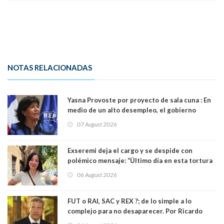
NOTAS RELACIONADAS
Yasna Provoste por proyecto de sala cuna : En
medio de un alto desempleo, el gobierno
insiste en debilitar el Seguro de Cesantía
07 August 2026
Exseremi deja el cargo y se despide con
polémico mensaje: “Último día en esta tortura
llamada ser seremi de Kast”
06 August 2026
FUT o RAI, SAC y REX ?; de lo simple a lo
complejo para no desaparecer. Por Ricardo
Rincón. Abogado