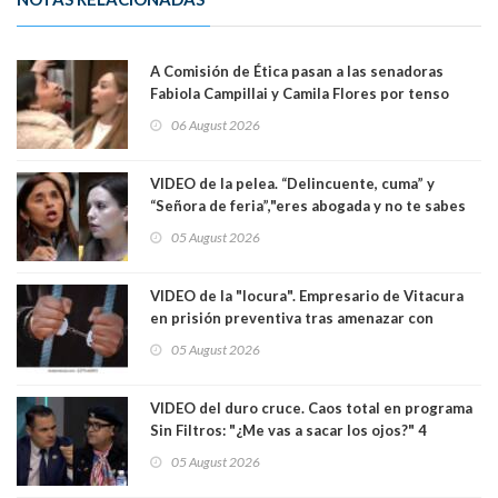
A Comisión de Ética pasan a las senadoras
Fabiola Campillai y Camila Flores por tenso
enfrentamiento entre ambas parlamentarias
06 August 2026
VIDEO de la pelea. “Delincuente, cuma” y
“Señora de feria”,"eres abogada y no te sabes
las leyes": el feo y duro fuego cruzado entre
05 August 2026
senadoras Camila Flores y Fabiola Campillai en
el Senado
VIDEO de la "locura". Empresario de Vitacura
en prisión preventiva tras amenazar con
pistola a siete niños que jugaban al "ring raja".
05 August 2026
Los persiguió en potente camioneta
VIDEO del duro cruce. Caos total en programa
Sin Filtros: "¿Me vas a sacar los ojos?" 4
panelistas abandonan set por estar invitado
05 August 2026
excarabinero que dejó ciego a Gustavo Gatica:
Lo trataron de "carnicero Crespo"