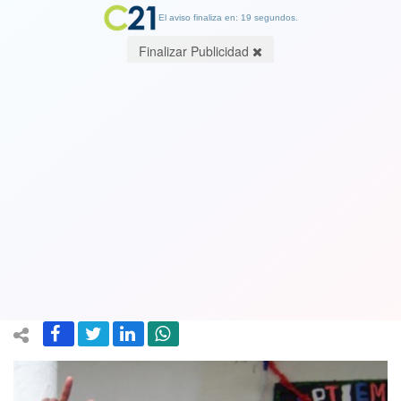
El aviso finaliza en: 19 segundos.
Finalizar Publicidad
Insólito: no hay matrículas en colegios
de la comuna de Santiago entre
prekinder y 6° básico. Le echan la
culpa a los migrantes
16 March 2018