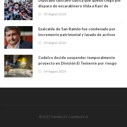
Diputado Gustavo Gatica que quedó ciego por
disparo de excarabinero tilda a Kast de
"activista de ultraderecha" tras celebrar
05 August 2026
absolución del exuniformado. Presidente DC
también criticó al mandatario
Exalcalde de San Ramón fue condenado por
incremento patrimonial y lavado de activos
04 August 2026
Codelco decide suspender temporalmente
proyecto en División El Teniente por riesgo
sísmico emergente:
04 August 2026
© 2017 Cambio 21 / cambio21.cl