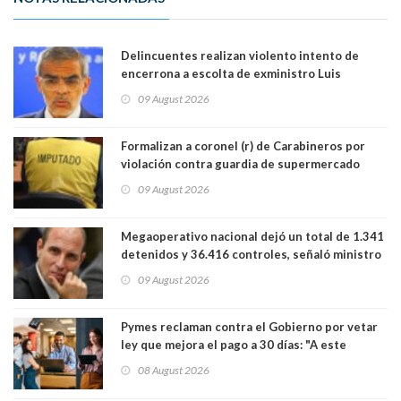
Delincuentes realizan violento intento de
encerrona a escolta de exministro Luis
Cordero en Vitacura. Persecución terminó en
09 August 2026
Lo Espejo
Formalizan a coronel (r) de Carabineros por
violación contra guardia de supermercado
09 August 2026
Megaoperativo nacional dejó un total de 1.341
detenidos y 36.416 controles, señaló ministro
de Seguridad
09 August 2026
Pymes reclaman contra el Gobierno por vetar
ley que mejora el pago a 30 días: "A este
gobierno no le interesan las pequeñas y
08 August 2026
medianas empresas"