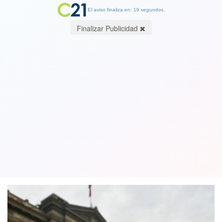
El aviso finaliza en: 19 segundos.
Finalizar Publicidad
Isapres tras fallo GES: "Genera una
caída en los ingresos de una magnitud
imposible de abordar"
24 November 2023