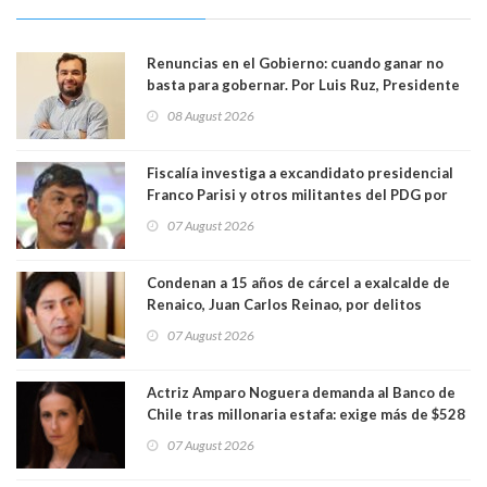
Renuncias en el Gobierno: cuando ganar no
basta para gobernar. Por Luis Ruz, Presidente
Centro Democracia y Comunidad (CDC)
08 August 2026
Fiscalía investiga a excandidato presidencial
Franco Parisi y otros militantes del PDG por
presunto lavado de activos y fraude
07 August 2026
Condenan a 15 años de cárcel a exalcalde de
Renaico, Juan Carlos Reinao, por delitos
sexuales y aborto
07 August 2026
Actriz Amparo Noguera demanda al Banco de
Chile tras millonaria estafa: exige más de $528
millones
07 August 2026