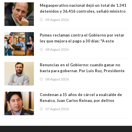
Megaoperativo nacional dejó un total de 1.341
detenidos y 36.416 controles, señaló ministro
de Seguridad
09 August 2026
Pymes reclaman contra el Gobierno por vetar
ley que mejora el pago a 30 días: "A este
gobierno no le interesan las pequeñas y
08 August 2026
medianas empresas"
Renuncias en el Gobierno: cuando ganar no
basta para gobernar. Por Luis Ruz, Presidente
Centro Democracia y Comunidad (CDC)
08 August 2026
Condenan a 15 años de cárcel a exalcalde de
Renaico, Juan Carlos Reinao, por delitos
sexuales y aborto
07 August 2026