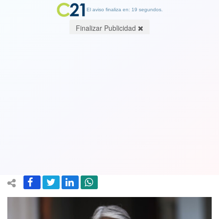
El aviso finaliza en: 19 segundos.
Finalizar Publicidad
Jeannette Jara (PC) afirma que “en el
gobierno de derecha ingresó el Tren
de Aragua y hemos tenido
consecuencias de aquello”
13 April 2025