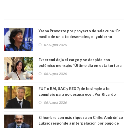
Yasna Provoste por proyecto de sala cuna : En
medio de un alto desempleo, el gobierno
insiste en debilitar el Seguro de Cesantía
07 August 2026
Exseremi deja el cargo y se despide con
polémico mensaje: “Último día en esta tortura
llamada ser seremi de Kast”
06 August 2026
FUT o RAI, SAC y REX ?; de lo simple a lo
complejo para no desaparecer. Por Ricardo
Rincón. Abogado
06 August 2026
El hombre con más riqueza en Chile: Andrónico
Luksic responde a interpelación por pago de