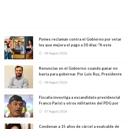
Pymes reclaman contra el Gobierno por vetar
ley que mejora el pago a 30 días: "A este
gobierno no le interesan las pequeñas y
08 August 2026
medianas empresas"
Renuncias en el Gobierno: cuando ganar no
basta para gobernar. Por Luis Ruz, Presidente
Centro Democracia y Comunidad (CDC)
08 August 2026
Fiscalía investiga a excandidato presidencial
Franco Parisi y otros militantes del PDG por
presunto lavado de activos y fraude
07 August 2026
Condenan a 15 años de cárcel a exalcalde de