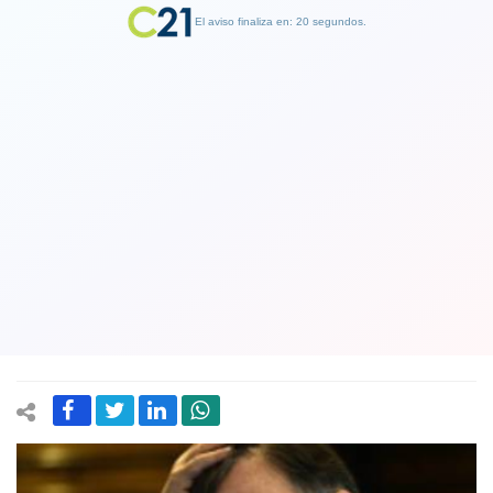
El aviso finaliza en: 19 segundos.
Finalizar Publicidad
Jefe de TVN y los masivos despidos:
"No podemos ofrecer un futuro a la
TV pública sin tomar decisiones
dolorosas y rotundas"
01 November 2018