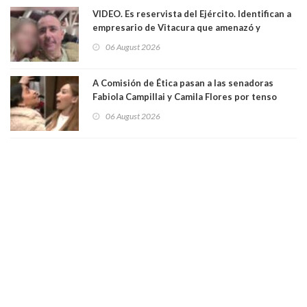
VIDEO. Es reservista del Ejército. Identifican a
empresario de Vitacura que amenazó y
secuestró por una hora a 7 niños que jugaban
06 August 2026
al "ring raja". Se trata de Andrés Arrieta y la
empresa donde era gerente lo suspendió
A Comisión de Ética pasan a las senadoras
Fabiola Campillai y Camila Flores por tenso
enfrentamiento entre ambas parlamentarias
06 August 2026