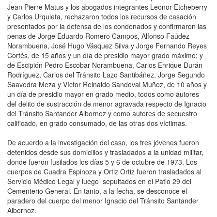
Jean Pierre Matus y los abogados integrantes Leonor Etcheberry
y Carlos Urquieta, rechazaron todos los recursos de casación
presentados por la defensa de los condenados y confirmaron las
penas de Jorge Eduardo Romero Campos, Alfonso Faúdez
Norambuena, José Hugo Vásquez Silva y Jorge Fernando Reyes
Cortés, de 15 años y un día de presidio mayor grado máximo; y
de Escipión Pedro Escobar Norambuena, Carlos Enrique Durán
Rodríguez, Carlos del Tránsito Lazo Santibáñez, Jorge Segundo
Saavedra Meza y Víctor Reinaldo Sandoval Muñoz, de 10 años y
un día de presidio mayor en grado medio, todos como autores
del delito de sustracción de menor agravada respecto de Ignacio
del Tránsito Santander Albornoz y como autores de secuestro
calificado, en grado consumado, de las otras dos víctimas.
De acuerdo a la investigación del caso, los tres jóvenes fueron
detenidos desde sus domicilios y trasladados a la unidad militar,
donde fueron fusilados los días 5 y 6 de octubre de 1973. Los
cuerpos de Cuadra Espinoza y Ortiz Ortiz fueron trasladados al
Servicio Médico Legal y luego sepultados en el Patio 29 del
Cementerio General. En tanto, a la fecha, se desconoce el
paradero del cuerpo del menor Ignacio del Tránsito Santander
Albornoz.