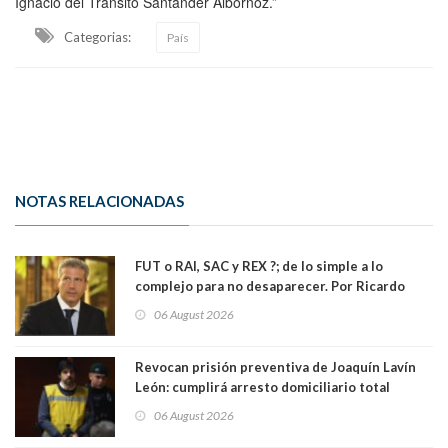
Ignacio del Tránsito Santander Albornoz.”
Categorias:
País
NOTAS RELACIONADAS
FUT o RAI, SAC y REX ?; de lo simple a lo
complejo para no desaparecer. Por Ricardo
Rincón. Abogado
06 August 2026
Revocan prisión preventiva de Joaquín Lavín
León: cumplirá arresto domiciliario total
06 August 2026