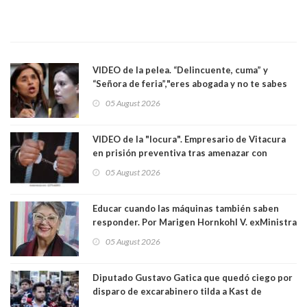
VIDEO de la pelea. “Delincuente, cuma” y
“Señora de feria”,"eres abogada y no te sabes
las leyes": el feo y duro fuego cruzado entre
05 August 2026
senadoras Camila Flores y Fabiola Campillai en
el Senado
VIDEO de la "locura". Empresario de Vitacura
en prisión preventiva tras amenazar con
pistola a siete niños que jugaban al "ring raja".
05 August 2026
Los persiguió en potente camioneta
Educar cuando las máquinas también saben
responder. Por Marigen Hornkohl V. exMinistra
05 August 2026
Diputado Gustavo Gatica que quedó ciego por
disparo de excarabinero tilda a Kast de
"activista de ultraderecha" tras celebrar