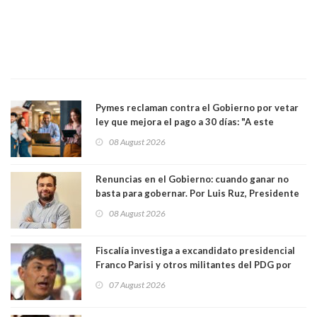
Pymes reclaman contra el Gobierno por vetar
ley que mejora el pago a 30 días: "A este
gobierno no le interesan las pequeñas y
08 August 2026
medianas empresas"
Renuncias en el Gobierno: cuando ganar no
basta para gobernar. Por Luis Ruz, Presidente
Centro Democracia y Comunidad (CDC)
08 August 2026
Fiscalía investiga a excandidato presidencial
Franco Parisi y otros militantes del PDG por
presunto lavado de activos y fraude
07 August 2026