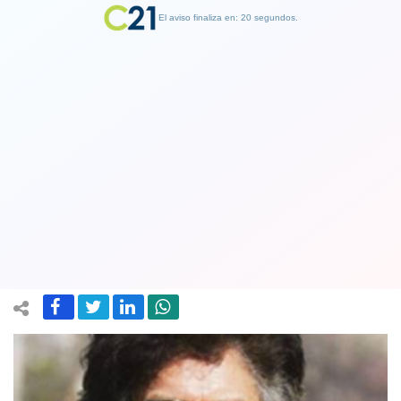
El aviso finaliza en: 19 segundos.
Finalizar Publicidad
La broma del compadre Moncho que
no perdonó el viaje a China, a Frei y al
obispo Durán
26 April 2019