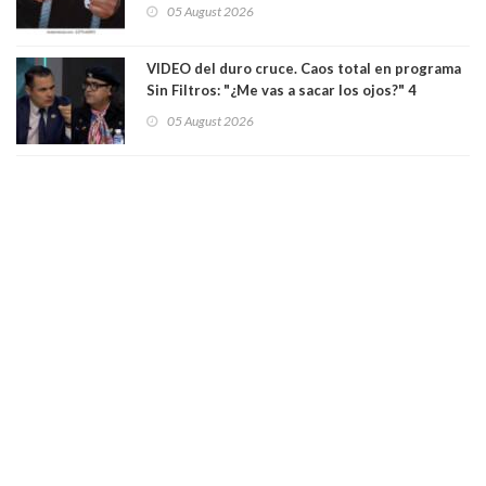
pistola a siete niños que jugaban al "ring raja".
05 August 2026
Los persiguió en potente camioneta
VIDEO del duro cruce. Caos total en programa
Sin Filtros: "¿Me vas a sacar los ojos?" 4
panelistas abandonan set por estar invitado
05 August 2026
excarabinero que dejó ciego a Gustavo Gatica:
Lo trataron de "carnicero Crespo"