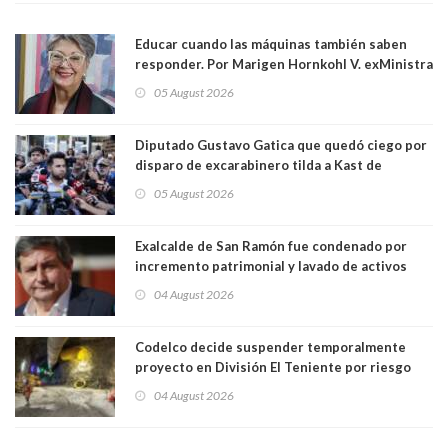
Educar cuando las máquinas también saben
responder. Por Marigen Hornkohl V. exMinistra
05 August 2026
Diputado Gustavo Gatica que quedó ciego por
disparo de excarabinero tilda a Kast de
"activista de ultraderecha" tras celebrar
05 August 2026
absolución del exuniformado. Presidente DC
también criticó al mandatario
Exalcalde de San Ramón fue condenado por
incremento patrimonial y lavado de activos
04 August 2026
Codelco decide suspender temporalmente
proyecto en División El Teniente por riesgo
sísmico emergente:
04 August 2026