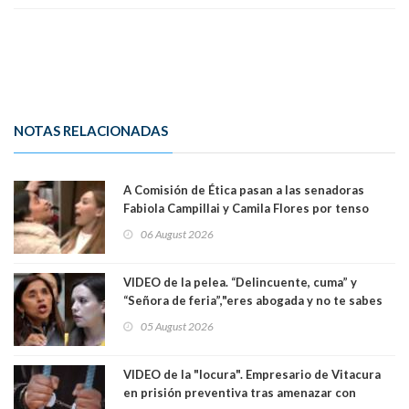
NOTAS RELACIONADAS
A Comisión de Ética pasan a las senadoras
Fabiola Campillai y Camila Flores por tenso
enfrentamiento entre ambas parlamentarias
06 August 2026
VIDEO de la pelea. “Delincuente, cuma” y
“Señora de feria”,"eres abogada y no te sabes
las leyes": el feo y duro fuego cruzado entre
05 August 2026
senadoras Camila Flores y Fabiola Campillai en
el Senado
VIDEO de la "locura". Empresario de Vitacura
en prisión preventiva tras amenazar con