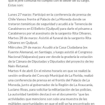
que el jefe comunal no cumplió con el deber de su cargo.
Estas son:
Lunes 27 marzo: Participó en la conferencia de prensa de
Chile Vamos frente al Palacio de La Moneda donde se
trataron temáticas de seguridad y acudió a la Tenencia de
Carabineros en El Belloto (Quilpué) para darle el pésame a
Carabineros por el asesinato de la sargento Rita Olivares.
Martes 28 de marzo: Asistió al funeral de la sargento Rita
Olivares en Quilpué.
Miércoles 29 de marzo: Acudió a la Casa Ciudadana (ex
Fuente Alemana), en Santiago, y luego asistió al Congreso
Nacional (Valparaíso) para ver desde la gradería la votación
de la Cámara de Diputadas y Diputados del proyecto de ley
Nain-Retamal.
Martes 4 de abril: En el mismo horario en que se realizó la
sesión ordinaria del Concejo Municipal de La Florida, realizó
una conferencia de prensa en el frontis del Palacio de La
Moneda, junto al gobernador de la Región de La Araucanía,
Luciano Rivas, para solicitar la militarización de las policías.
La autoridad también destacó en el documento “que las
actividades que menciono son solo una muestra de las
múltiples oportunidades en que el edil se ha encontrado en