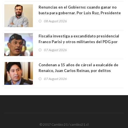
Renuncias en el Gobierno: cuando ganar no
basta para gobernar. Por Luis Ruz, Presidente
Centro Democracia y Comunidad (CDC)
08 August 2026
Fiscalía investiga a excandidato presidencial
Franco Parisi y otros militantes del PDG por
presunto lavado de activos y fraude
07 August 2026
Condenan a 15 años de cárcel a exalcalde de
Renaico, Juan Carlos Reinao, por delitos
sexuales y aborto
07 August 2026
© 2017 Cambio 21 / cambio21.cl