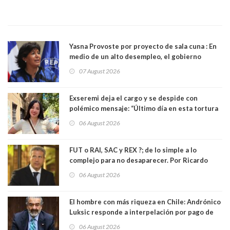
Yasna Provoste por proyecto de sala cuna : En
medio de un alto desempleo, el gobierno
insiste en debilitar el Seguro de Cesantía
07 August 2026
Exseremi deja el cargo y se despide con
polémico mensaje: “Último día en esta tortura
llamada ser seremi de Kast”
06 August 2026
FUT o RAI, SAC y REX ?; de lo simple a lo
complejo para no desaparecer. Por Ricardo
Rincón. Abogado
06 August 2026
El hombre con más riqueza en Chile: Andrónico
Luksic responde a interpelación por pago de
contribuciones: “Voy a seguir pagando hasta el
06 August 2026