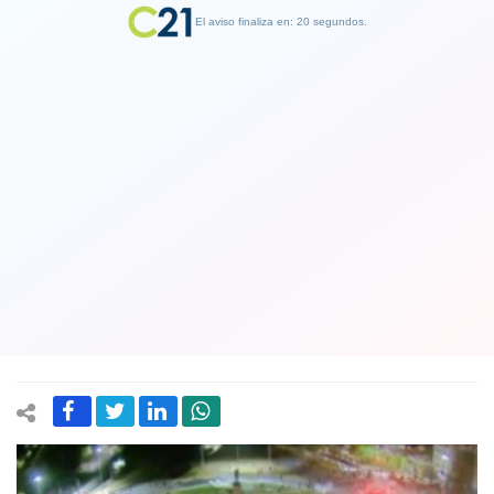
El aviso finaliza en: 19 segundos.
Finalizar Publicidad
La más grande manifestación en
pandemia y después de siete meses se
realizó en Plaza Italia: Hubo destrozos
de mobiliario urbano y 9 detenidos
10 October 2020