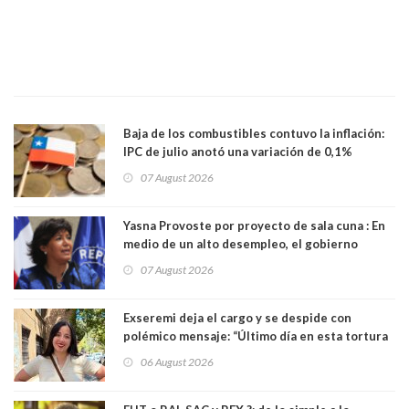
Baja de los combustibles contuvo la inflación:
IPC de julio anotó una variación de 0,1%
07 August 2026
Yasna Provoste por proyecto de sala cuna : En
medio de un alto desempleo, el gobierno
insiste en debilitar el Seguro de Cesantía
07 August 2026
Exseremi deja el cargo y se despide con
polémico mensaje: “Último día en esta tortura
llamada ser seremi de Kast”
06 August 2026