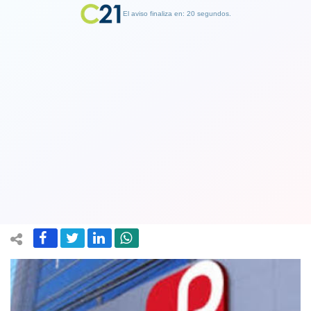
El aviso finaliza en: 19 segundos.
Finalizar Publicidad
La Polar insiste en que los productos
que vende son originales: “Contamos
con los certificados necesarios”
19 December 2022