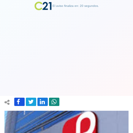
El aviso finaliza en: 19 segundos.
Finalizar Publicidad
La Polar y más de 1.300 trabajadores
acuerdan suspender relación laboral
en sus 23 tiendas
13 April 2020