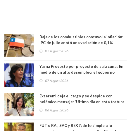
Baja de los combustibles contuvo la inflación:
IPC de julio anotó una variación de 0,1%
07 August 2026
Yasna Provoste por proyecto de sala cuna : En
medio de un alto desempleo, el gobierno
insiste en debilitar el Seguro de Cesantía
07 August 2026
Exseremi deja el cargo y se despide con
polémico mensaje: “Último día en esta tortura
llamada ser seremi de Kast”
06 August 2026
FUT o RAI, SAC y REX ?; de lo simple a lo