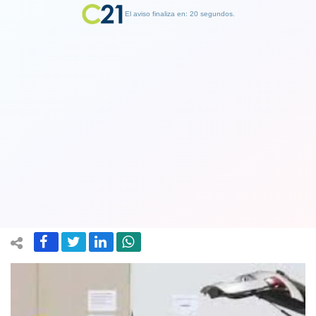
El aviso finaliza en: 19 segundos.
Finalizar Publicidad
Las dramáticas cifras en Chile:
Muertes por COVID-19 superan las 17
mil entre confirmadas y sospechosas
27 September 2020