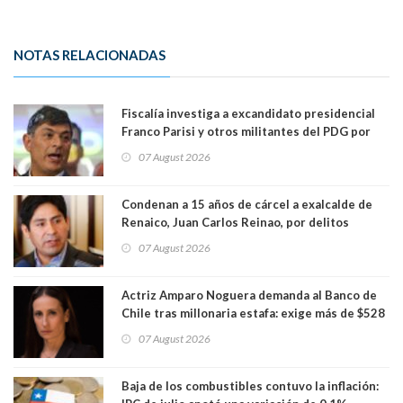
NOTAS RELACIONADAS
Fiscalía investiga a excandidato presidencial
Franco Parisi y otros militantes del PDG por
presunto lavado de activos y fraude
07 August 2026
Condenan a 15 años de cárcel a exalcalde de
Renaico, Juan Carlos Reinao, por delitos
sexuales y aborto
07 August 2026
Actriz Amparo Noguera demanda al Banco de
Chile tras millonaria estafa: exige más de $528
millones
07 August 2026
Baja de los combustibles contuvo la inflación: