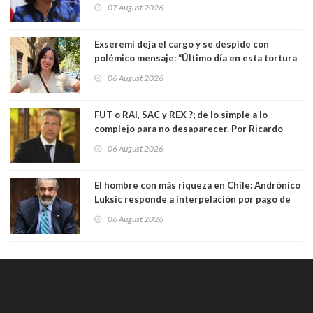
insiste en debilitar el Seguro de Cesantía
07 August 2026
Exseremi deja el cargo y se despide con
polémico mensaje: “Último día en esta tortura
llamada ser seremi de Kast”
06 August 2026
FUT o RAI, SAC y REX ?; de lo simple a lo
complejo para no desaparecer. Por Ricardo
Rincón. Abogado
06 August 2026
El hombre con más riqueza en Chile: Andrónico
Luksic responde a interpelación por pago de
contribuciones: “Voy a seguir pagando hasta el
06 August 2026
día que me muera”