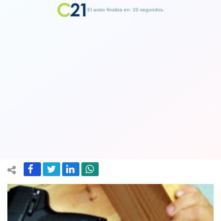
El aviso finaliza en: 19 segundos.
Finalizar Publicidad
Llamada anónima denunció que
adolescente portaba arma de aire
comprimido en el colegio
31 May 2019