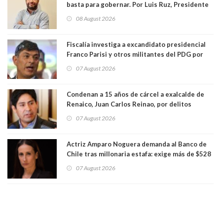
basta para gobernar. Por Luis Ruz, Presidente
Centro Democracia y Comunidad (CDC)
08 August 2026
Fiscalía investiga a excandidato presidencial
Franco Parisi y otros militantes del PDG por
presunto lavado de activos y fraude
07 August 2026
Condenan a 15 años de cárcel a exalcalde de
Renaico, Juan Carlos Reinao, por delitos
sexuales y aborto
07 August 2026
Actriz Amparo Noguera demanda al Banco de
Chile tras millonaria estafa: exige más de $528
millones
07 August 2026