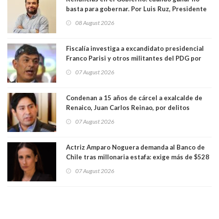
basta para gobernar. Por Luis Ruz, Presidente
Centro Democracia y Comunidad (CDC)
08 August 2026
Fiscalía investiga a excandidato presidencial
Franco Parisi y otros militantes del PDG por
presunto lavado de activos y fraude
07 August 2026
Condenan a 15 años de cárcel a exalcalde de
Renaico, Juan Carlos Reinao, por delitos
sexuales y aborto
07 August 2026
Actriz Amparo Noguera demanda al Banco de
Chile tras millonaria estafa: exige más de $528
millones
07 August 2026