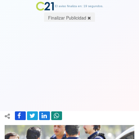
El aviso finaliza en: 19 segundos.
Finalizar Publicidad
Macabro: muere niña de un año y
medio violada en Los Andes. Equipo
médico que la atendió quedó con
apoyo siquiátrico
29 April 2018