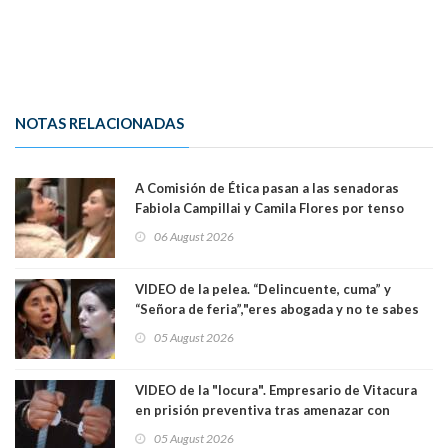
NOTAS RELACIONADAS
A Comisión de Ética pasan a las senadoras
Fabiola Campillai y Camila Flores por tenso
enfrentamiento entre ambas parlamentarias
06 August 2026
VIDEO de la pelea. “Delincuente, cuma” y
“Señora de feria”,"eres abogada y no te sabes
las leyes": el feo y duro fuego cruzado entre
05 August 2026
senadoras Camila Flores y Fabiola Campillai en
el Senado
VIDEO de la "locura". Empresario de Vitacura
en prisión preventiva tras amenazar con
pistola a siete niños que jugaban al "ring raja".
05 August 2026