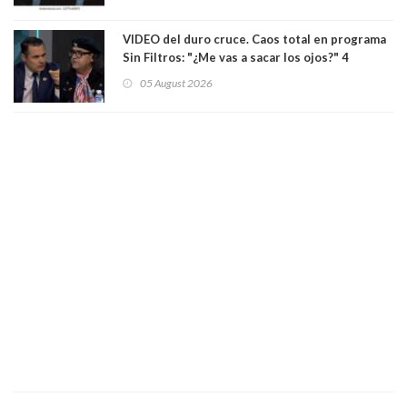
Los persiguió en potente camioneta
VIDEO del duro cruce. Caos total en programa
Sin Filtros: "¿Me vas a sacar los ojos?" 4
panelistas abandonan set por estar invitado
05 August 2026
excarabinero que dejó ciego a Gustavo Gatica:
Lo trataron de "carnicero Crespo"