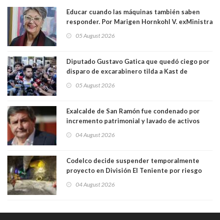
Educar cuando las máquinas también saben
responder. Por Marigen Hornkohl V. exMinistra
05 August 2026
Diputado Gustavo Gatica que quedó ciego por
disparo de excarabinero tilda a Kast de
"activista de ultraderecha" tras celebrar
05 August 2026
absolución del exuniformado. Presidente DC
también criticó al mandatario
Exalcalde de San Ramón fue condenado por
incremento patrimonial y lavado de activos
04 August 2026
Codelco decide suspender temporalmente
proyecto en División El Teniente por riesgo
sísmico emergente:
04 August 2026