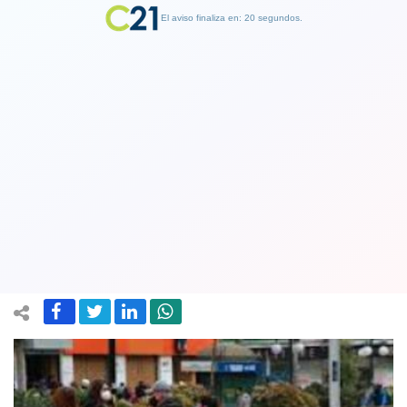
El aviso finaliza en: 19 segundos.
Finalizar Publicidad
Maipú, Recoleta y La Reina avanzan a
Apertura Inicial mientras que Valdivia
retrocede a Cuarentena
05 November 2020