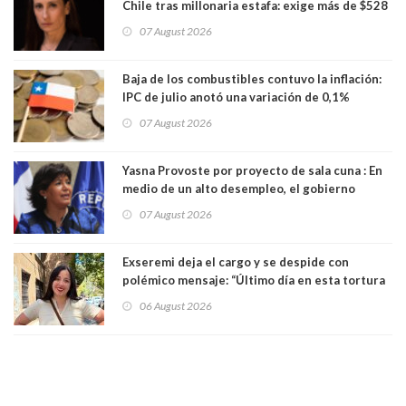
Chile tras millonaria estafa: exige más de $528
millones
07 August 2026
Baja de los combustibles contuvo la inflación:
IPC de julio anotó una variación de 0,1%
07 August 2026
Yasna Provoste por proyecto de sala cuna : En
medio de un alto desempleo, el gobierno
insiste en debilitar el Seguro de Cesantía
07 August 2026
Exseremi deja el cargo y se despide con
polémico mensaje: “Último día en esta tortura
llamada ser seremi de Kast”
06 August 2026