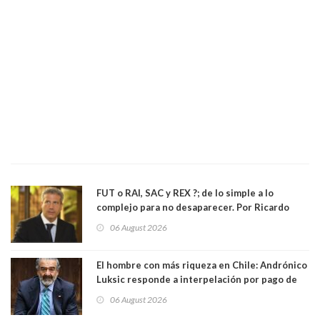
FUT o RAI, SAC y REX ?; de lo simple a lo
complejo para no desaparecer. Por Ricardo
Rincón. Abogado
06 August 2026
El hombre con más riqueza en Chile: Andrónico
Luksic responde a interpelación por pago de
contribuciones: “Voy a seguir pagando hasta el
06 August 2026
día que me muera”