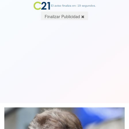
El aviso finaliza en: 19 segundos.
Finalizar Publicidad
Manuel Pellegrini y su esposa fueron
víctimas de un violento asalto en
Vitacura
03 June 2018