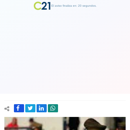
El aviso finaliza en: 19 segundos.
Finalizar Publicidad
Mapuches ingresan violentamente a
cuartel de Carabineros y se enfrentan
a policía uniformada en La Araucanía:
Tres detenidos
09 March 2023