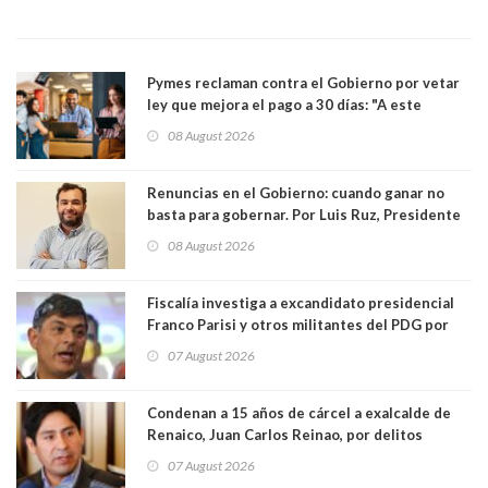
Pymes reclaman contra el Gobierno por vetar
ley que mejora el pago a 30 días: "A este
gobierno no le interesan las pequeñas y
08 August 2026
medianas empresas"
Renuncias en el Gobierno: cuando ganar no
basta para gobernar. Por Luis Ruz, Presidente
Centro Democracia y Comunidad (CDC)
08 August 2026
Fiscalía investiga a excandidato presidencial
Franco Parisi y otros militantes del PDG por
presunto lavado de activos y fraude
07 August 2026
Condenan a 15 años de cárcel a exalcalde de
Renaico, Juan Carlos Reinao, por delitos
sexuales y aborto
07 August 2026