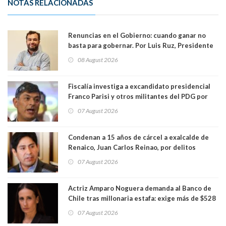
NOTAS RELACIONADAS
Renuncias en el Gobierno: cuando ganar no
basta para gobernar. Por Luis Ruz, Presidente
Centro Democracia y Comunidad (CDC)
08 August 2026
Fiscalía investiga a excandidato presidencial
Franco Parisi y otros militantes del PDG por
presunto lavado de activos y fraude
07 August 2026
Condenan a 15 años de cárcel a exalcalde de
Renaico, Juan Carlos Reinao, por delitos
sexuales y aborto
07 August 2026
Actriz Amparo Noguera demanda al Banco de
Chile tras millonaria estafa: exige más de $528
millones
07 August 2026