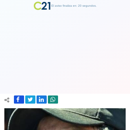
El aviso finaliza en: 19 segundos.
Finalizar Publicidad
Marcelo Catrillanca por salida del
general Hermes Soto: "Espero que sea
procesado"
21 December 2018