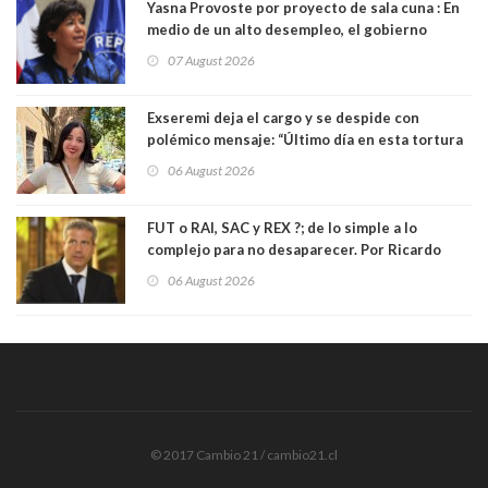
Yasna Provoste por proyecto de sala cuna : En
medio de un alto desempleo, el gobierno
insiste en debilitar el Seguro de Cesantía
07 August 2026
Exseremi deja el cargo y se despide con
polémico mensaje: “Último día en esta tortura
llamada ser seremi de Kast”
06 August 2026
FUT o RAI, SAC y REX ?; de lo simple a lo
complejo para no desaparecer. Por Ricardo
Rincón. Abogado
06 August 2026
© 2017 Cambio 21 / cambio21.cl